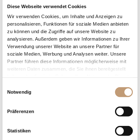
Bilder
Juniorsuite
Diese Webseite verwendet Cookies
Partner
FürstenSuite
Wir verwenden Cookies, um Inhalte und Anzeigen zu
Panorama Loft
personalisieren, Funktionen für soziale Medien anbieten
Fischerhaus im
zu können und die Zugriffe auf unsere Website zu
analysieren. Außerdem geben wir Informationen zu Ihrer
Seegarten
Verwendung unserer Website an unsere Partner für
Preise &
soziale Medien, Werbung und Analysen weiter. Unsere
Inklusivleistungen
Partner führen diese Informationen möglicherweise mit
Direktbuchervorteile
weiteren Daten zusammen, die Sie ihnen bereitgestellt
Angebote
haben oder die sie im Rahmen Ihrer Nutzung der Dienste
gesammelt haben.
Einwilligungsauswahl
Genießen
Aktivitäten
Notwendig
Frühstück
Geschichte &
EMICH´S BAR
Sehenswürdigkeiten
Präferenzen
Auswärts essen
Amorbach’s
Sehenswürdigkeiten
Statistiken
Freizeit & Aktiv
Wandern im Odenwald