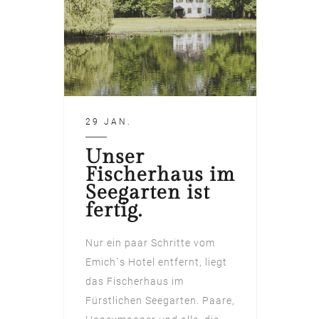
29 JAN.
Unser
Fischerhaus im
Seegarten ist
fertig.
Nur ein paar Schritte vom
Emich´s Hotel entfernt, liegt
das Fischerhaus im
Fürstlichen Seegarten. Paare,