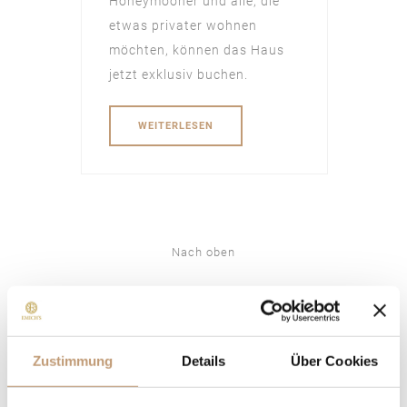
Honeymooner und alle, die
etwas privater wohnen
möchten, können das Haus
jetzt exklusiv buchen.
WEITERLESEN
Nach oben
Emich’s
Zimmer
Über uns
Einzelzimmer
Zustimmung
Details
Über Cookies
Die Vision
Doppelzimmer
Das Team
Superior Doppelzimmer