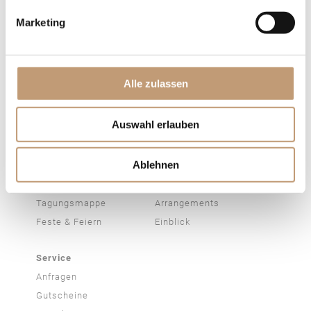
Fahrradfahren im
Marketing
Odenwald
Golfen im Odenwald
Konzerte &
Alle zulassen
Veranstaltungen
Auswahl erlauben
Tagen & Feiern
Classic Cars & Events
Tagungen & Seminare
Ausfahrten
Ablehnen
360° Rundgang
Fürstlicher Marstall
Rahmenprogramm
Odenwald Touren
Tagungsmappe
Arrangements
Feste & Feiern
Einblick
Service
Anfragen
Gutscheine