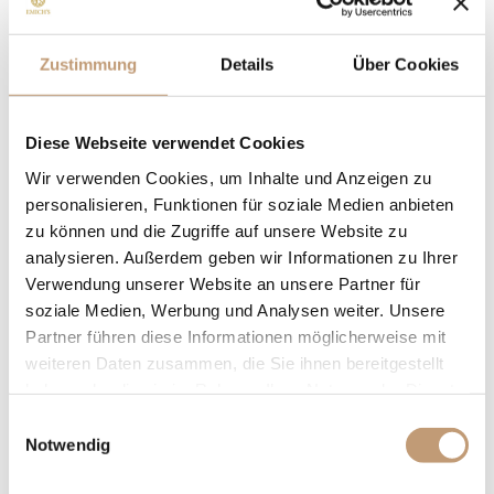
Zustimmung
Details
Über Cookies
Diese Webseite verwendet Cookies
Wir verwenden Cookies, um Inhalte und Anzeigen zu
GOLFCLUB MUDAU E.V.
personalisieren, Funktionen für soziale Medien anbieten
zu können und die Zugriffe auf unsere Website zu
Auf dem Übungsgelände
analysieren. Außerdem geben wir Informationen zu Ihrer
des Golfplatzs Mudau, mit
Verwendung unserer Website an unsere Partner für
soziale Medien, Werbung und Analysen weiter. Unsere
seiner 18-Loch-Anlage,
Partner führen diese Informationen möglicherweise mit
kann man alle
weiteren Daten zusammen, die Sie ihnen bereitgestellt
Schlagtechniken
haben oder die sie im Rahmen Ihrer Nutzung der Dienste
trainieren. Dabei können
gesammelt haben.
Einwilligungsauswahl
Spieler die Ruhe genießen.
Notwendig