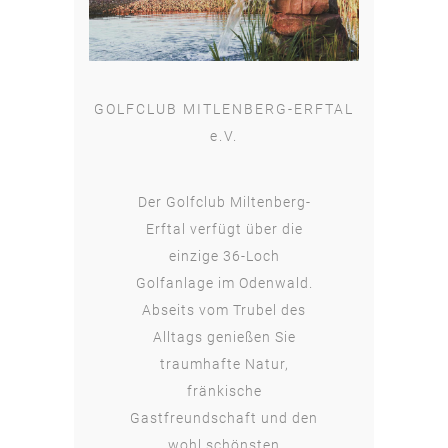
GOLFCLUB MITLENBERG-ERFTAL
e.V.
Der Golfclub Miltenberg-
Erftal verfügt über die
einzige 36-Loch
Golfanlage im Odenwald.
Abseits vom Trubel des
Alltags genießen Sie
traumhafte Natur,
fränkische
Gastfreundschaft und den
wohl schönsten