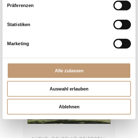
Donebacher Straße 41
Präferenzen
69427 Mudau
Tel. +49 62 84 84-08
Statistiken
info@golfclub-mudau.de
www.golfclub-mudau.de
Marketing
Alle zulassen
Auswahl erlauben
Ablehnen