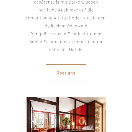
größtenteils mit Balkon, geben
herrliche Ausblicke auf die
romantische Altstadt oder raus in den
idyllischen Odenwald.
Parkplätze sowie E-Ladestationen
finden Sie am oder in unmittelbarer
Nähe des Hotels.
Über uns