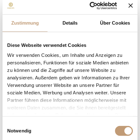
Jahre Geschichte. Die Abtei, der
Marstall, die idyllische Parkanlage,
zwei sehenswerte Kirchen mit ihren
Zustimmung
Details
Über Cookies
charakteristischen barocken Türmen
liegen nur wenige Schritte von
unserem EMICH’S Hotel entfernt.
Diese Webseite verwendet Cookies
Amorbach, auch liebevoll das
Wir verwenden Cookies, um Inhalte und Anzeigen zu
Schmuckkästchen der Architektur
personalisieren, Funktionen für soziale Medien anbieten
genannt, bietet viel Kultur, aber auch
zu können und die Zugriffe auf unsere Website zu
analysieren. Außerdem geben wir Informationen zu Ihrer
Natur. Denn rund um das Städtchen
Verwendung unserer Website an unsere Partner für
und direkt an unserem Hotel schmiegt
soziale Medien, Werbung und Analysen weiter. Unsere
sich der Odenwald mit viel Mischwald
Partner führen diese Informationen möglicherweise mit
und unzähligen Freizeitmöglichkeiten.
weiteren Daten zusammen, die Sie ihnen bereitgestellt
haben oder die sie im Rahmen Ihrer Nutzung der Dienste
gesammelt haben.
Einwilligungsauswahl
Urlaubsaktivitäten
Notwendig
ansehen