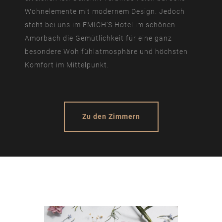
Wohnelemente mit modernem Design. Jedoch
steht bei uns im EMICH‘S Hotel im schönen
Amorbach die Gemütlichkeit für eine ganz
besondere Wohlfühlatmosphäre und höchsten
Komfort im Mittelpunkt.
Zu den Zimmern