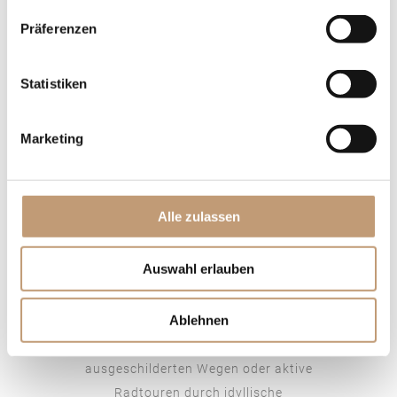
Präferenzen
Statistiken
Marketing
AKTIVURLAUB IM ODENWALD
Wandern &
Alle zulassen
Radfahren
Auswahl erlauben
Direkt ab dem EMICH’S Hotel starten
Sie in die vielfältige Natur des
Ablehnen
Odenwaldes. Ob gemütliche
Wanderungen auf gut
ausgeschilderten Wegen oder aktive
Radtouren durch idyllische