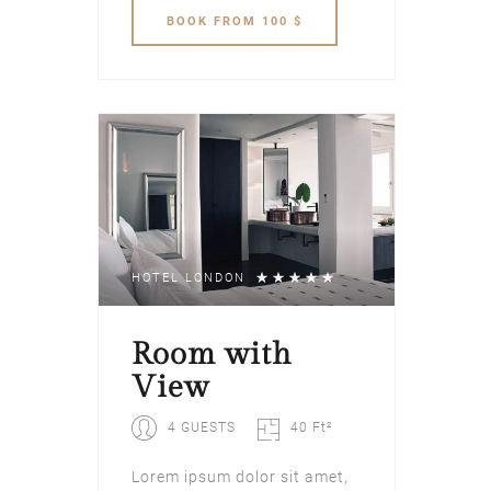
BOOK
FROM 100 $
HOTEL LONDON
Room with
View
4 GUESTS
40 Ft²
Lorem ipsum dolor sit amet,