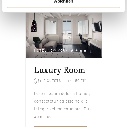
Ablehnen
HOTEL NEW YORK
Luxury Room
2 GUESTS
50 Ft²
Lorem ipsum dolor sit amet,
consectetur adipiscing elit.
Integer vel molestie nisl. Duis
ac mi leo.