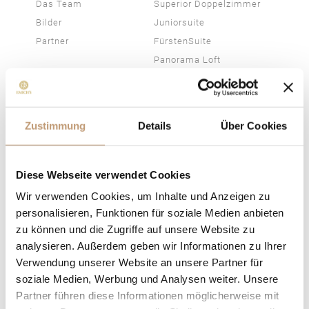
Das Team
Superior Doppelzimmer
Bilder
Juniorsuite
Partner
FürstenSuite
Panorama Loft
Fischerhaus im
Seegarten
Preise &
Zustimmung
Details
Über Cookies
Inklusivleistungen
Direktbuchervorteile
Angebote
Diese Webseite verwendet Cookies
Wir verwenden Cookies, um Inhalte und Anzeigen zu
Genießen
Aktivitäten
personalisieren, Funktionen für soziale Medien anbieten
Frühstück
Geschichte &
zu können und die Zugriffe auf unsere Website zu
EMICH´S BAR
Sehenswürdigkeiten
analysieren. Außerdem geben wir Informationen zu Ihrer
Verwendung unserer Website an unsere Partner für
Auswärts essen
Amorbach’s
soziale Medien, Werbung und Analysen weiter. Unsere
Sehenswürdigkeiten
Partner führen diese Informationen möglicherweise mit
Freizeit & Aktiv