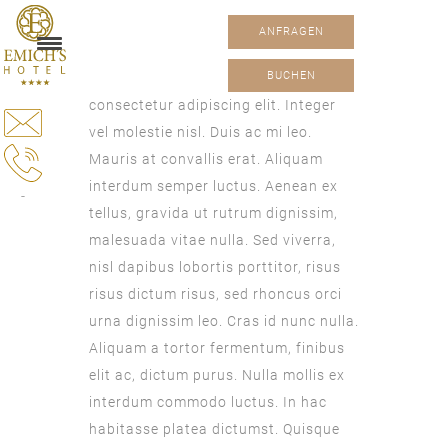
No Smoking
ANFRAGEN
BUCHEN
Lorem ipsum dolor sit amet,
consectetur adipiscing elit. Integer
vel molestie nisl. Duis ac mi leo.
Mauris at convallis erat. Aliquam
interdum semper luctus. Aenean ex
-
tellus, gravida ut rutrum dignissim,
malesuada vitae nulla. Sed viverra,
nisl dapibus lobortis porttitor, risus
risus dictum risus, sed rhoncus orci
urna dignissim leo. Cras id nunc nulla.
Aliquam a tortor fermentum, finibus
elit ac, dictum purus. Nulla mollis ex
interdum commodo luctus. In hac
habitasse platea dictumst. Quisque