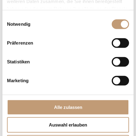
weiteren Daten zusammen, die Sie ihnen bereitgestellt
Wandern im Odenwald
haben oder die sie im Rahmen Ihrer Nutzung der Dienste
Fahrradfahren im
gesammelt haben.
Einwilligungsauswahl
Odenwald
Notwendig
Golfen im Odenwald
Konzerte &
Präferenzen
Veranstaltungen
Statistiken
Tagen & Feiern
Classic Cars & Events
Tagungen & Seminare
Ausfahrten
360° Rundgang
Fürstlicher Marstall
Marketing
Rahmenprogramm
Odenwald Touren
Tagungsmappe
Arrangements
Feste & Feiern
Einblick
Alle zulassen
Service
Auswahl erlauben
Anfragen
Gutscheine