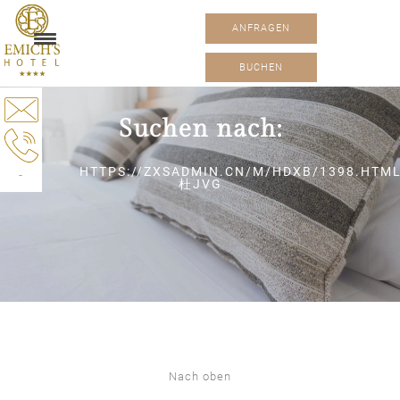
ANFRAGEN
BUCHEN
Suchen nach:
HTTPS://ZXSADMIN.CN/M/HDXB/1398.HTM
-
杜JVG
Nach oben