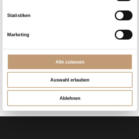
Feste & Feiern
Einblick
Statistiken
Service
Anfragen
Marketing
Gutscheine
Newsletter
Kontakt & Anreise
Alle zulassen
FAQ´S
Presse
Auswahl erlauben
Blog
Karriere
Ablehnen