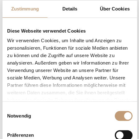
Frühstück
Geschichte &
Zustimmung
Details
Über Cookies
EMICH´S BAR
Sehenswürdigkeiten
Auswärts essen
Amorbach’s
Sehenswürdigkeiten
Diese Webseite verwendet Cookies
Freizeit & Aktiv
Wir verwenden Cookies, um Inhalte und Anzeigen zu
Wandern im Odenwald
personalisieren, Funktionen für soziale Medien anbieten
Fahrradfahren im
zu können und die Zugriffe auf unsere Website zu
Odenwald
analysieren. Außerdem geben wir Informationen zu Ihrer
Golfen im Odenwald
Verwendung unserer Website an unsere Partner für
soziale Medien, Werbung und Analysen weiter. Unsere
Konzerte &
Partner führen diese Informationen möglicherweise mit
Veranstaltungen
weiteren Daten zusammen, die Sie ihnen bereitgestellt
haben oder die sie im Rahmen Ihrer Nutzung der Dienste
Tagen & Feiern
Classic Cars & Events
gesammelt haben.
Einwilligungsauswahl
Tagungen & Seminare
Ausfahrten
Notwendig
360° Rundgang
Fürstlicher Marstall
Rahmenprogramm
Odenwald Touren
Präferenzen
Tagungsmappe
Arrangements